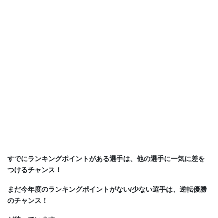
全日本選手権は以下のように【年内で最も配点が多い大会】
とな
っています！
・優 勝：14ポイント
・準優勝：6ポイント
・３位 ：2ポイント
これは、各地方で開催される大会の２倍の配点となっているの
で、
優勝をすれば…
すでにランキングポイントがある選手は、他の選手に一気に差を
つけるチャンス！
まだ今年度のランキングポイントがない/少ない選手は、逆転優勝
のチャンス！